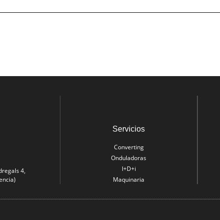
Servicios
Converting
Onduladoras
I+D+i
dregals 4,
encia)
Maquinaria