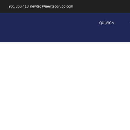
961 366 410
newtec@newtecgrupo.com
QUÍMICA