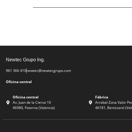
Newtec Grupo Ing.
961 366 410
newtec@newtecgrupo.com
Oficina central
Oficina central
Fábrica
Av. Juan de la Cierva 10
Arrabal Zona Valor Pe
46980, Paterna (Valencia)
46181, Benissanó (Val